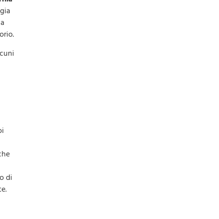
ggia
ma
orio.
lcuni
oi
 che
o di
te.