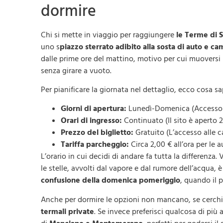
dormire
Chi si mette in viaggio per raggiungere
le Terme di S
uno s
piazzo sterrato adibito alla sosta di auto e ca
dalle prime ore del mattino, motivo per cui muoversi 
senza girare a vuoto.
Per pianificare la giornata nel dettaglio, ecco cosa sa
Giorni di apertura:
Lunedì-Domenica (Accesso ga
Orari di ingresso:
Continuato (Il sito è aperto 2
Prezzo del biglietto:
Gratuito (L’accesso alle c
Tariffa parcheggio:
Circa 2,00 € all’ora per le 
L’orario in cui decidi di andare fa tutta la differenz
le stelle, avvolti dal vapore e dal rumore dell’acqua,
confusione della domenica pomeriggio
, quando il 
Anche per dormire le opzioni non mancano, se cerchi i
termali private
. Se invece preferisci qualcosa di più a