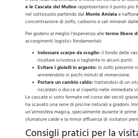
e le Cascate del Mulino
rappresentano il punto più f
nel sottosuolo partendo dal
Monte Amiata
e riaffior
concentrazione di zolfo, carbonio e sali minerali dalle
Per godersi al meglio l’esperienza alle
terme libere d
accorgimenti logistici fondamentali:
Indossare scarpe da scoglio:
il fondo delle va
risultare scivolosa o tagliente in alcuni punti.
Evitare i gioielli in argento:
lo zolfo presente n
annerendolo in pochi minuti di immersione.
Portare un cambio caldo:
trattandosi di un si
riscaldati o docce al coperto nelle immediate v
Le cascate si sono formate nel corso dei secoli grazie
ha scavato una serie di piscine naturali a gradoni. Im
un’atmosfera magica, specialmente durante le prime o
sfumature calde e la minor affluenza di visitatori pe
Consigli pratici per la visi