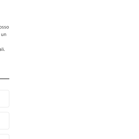
rosso
e un
li.