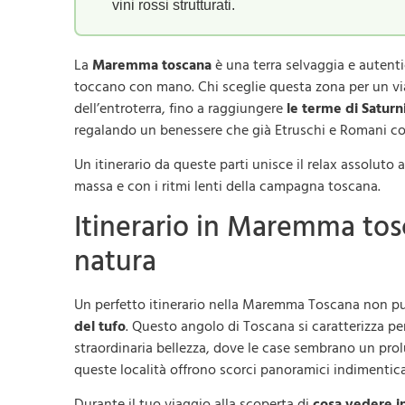
vini rossi strutturati.
La
Maremma toscana
è una terra selvaggia e autenti
toccano con mano. Chi sceglie questa zona per un viaggi
dell’entroterra, fino a raggiungere
le terme di
Saturn
regalando un benessere che già Etruschi e Romani c
Un itinerario da queste parti unisce il relax assoluto a
massa e con i ritmi lenti della campagna toscana.
Itinerario in Maremma tos
natura
Un perfetto itinerario nella Maremma Toscana non può
del tufo
. Questo angolo di Toscana si caratterizza per
straordinaria bellezza, dove le case sembrano un pro
queste località offrono scorci panoramici indimenticabi
Durante il tuo viaggio alla scoperta di
cosa vedere 