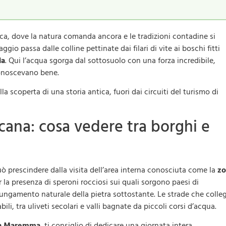
ca, dove la natura comanda ancora e le tradizioni contadine si
o passa dalle colline pettinate dai filari di vite ai boschi fitti
ia
. Qui l’acqua sgorga dal sottosuolo con una forza incredibile,
onoscevano bene.
lla scoperta di una storia antica, fuori dai circuiti del turismo di
cana: cosa vedere tra borghi e
 prescindere dalla visita dell’area interna conosciuta come la
zo
 la presenza di speroni rocciosi sui quali sorgono paesi di
lungamento naturale della pietra sottostante. Le strade che coll
li, tra uliveti secolari e valli bagnate da piccoli corsi d’acqua.
in Maremma
, ti consiglio di dedicare una giornata intera