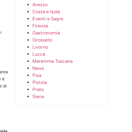
Arezzo
Costa e Isole
Eventi e Sagre
Firenze
i
Gastronomia
Grosseto
Livorno
Lucca
Maremma Toscana
News
’area
Pisa
e è
Pistoia
e di
Prato
Siena
rnia