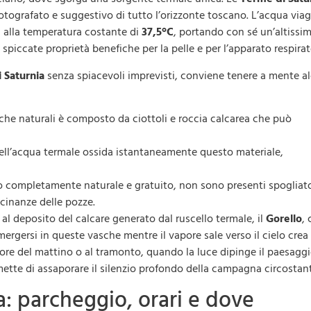
otografato e suggestivo di tutto l’orizzonte toscano. L’acqua via
a alla temperatura costante di
37,5°C
, portando con sé un’altissi
 spiccate proprietà benefiche per la pelle e per l’apparato respirat
i
Saturnia
senza spiacevoli imprevisti, conviene tenere a mente a
sche naturali è composto da ciottoli e roccia calcarea che può
ell’acqua termale ossida istantaneamente questo materiale,
to completamente naturale e gratuito, non sono presenti spogliat
icinanze delle pozze.
 al deposito del calcare generato dal ruscello termale, il
Gorello
,
mergersi in queste vasche mentre il vapore sale verso il cielo crea
re del mattino o al tramonto, quando la luce dipinge il paesaggi
rmette di assaporare il silenzio profondo della campagna circostan
ta: parcheggio, orari e dove