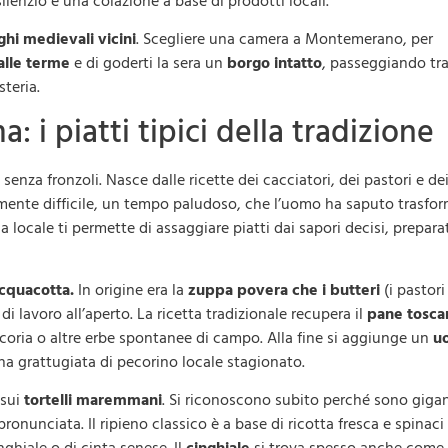
 silenzio e una colazione a base di prodotti locali.
ghi medievali vicini
. Scegliere una camera a Montemerano, per
alle terme
e di goderti la sera un
borgo intatto
, passeggiando tra
steria.
i piatti tipici della tradizione
 senza fronzoli. Nasce dalle ricette dei cacciatori, dei pastori e de
icamente difficile, un tempo paludoso, che l’uomo ha saputo trasfo
 locale ti permette di assaggiare piatti dai sapori decisi, prepara
acquacotta.
In origine era la
zuppa povera che i butteri
(i pastori
lavoro all’aperto. La ricetta tradizionale recupera il
pane tosca
icoria o altre erbe spontanee di campo. Alla fine si aggiunge un
u
a grattugiata di pecorino locale stagionato.
 sui
tortelli maremmani
. Si riconoscono subito perché sono gigan
nunciata. Il ripieno classico è a base di ricotta fresca e spinaci