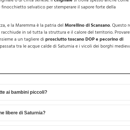
nghiale o di cinta senese. Il
cinghiale
si trova spesso anche come
finocchietto selvatico per stemperare il sapore forte della
zza, e la Maremma è la patria del
Morellino di Scansano
. Questo 
chiude in sé tutta la struttura e il calore del territorio. Provar
insieme a un tagliere di
prosciutto toscano DOP e pecorino di
assata tra le acque calde di Saturnia e i vicoli dei borghi medieva
i
te ai bambini piccoli?
me libere di Saturnia?