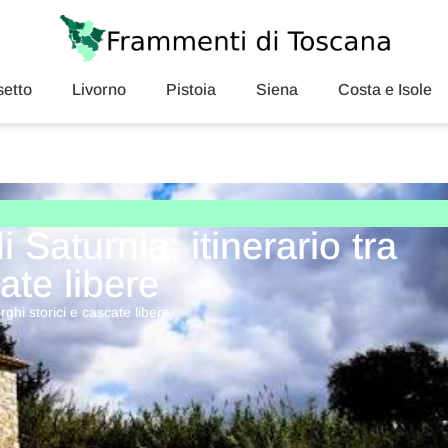
etto
Livorno
Pistoia
Siena
Costa e Isole
aturnia: itinerario tra
ate libere
ghi storici e cascate libere