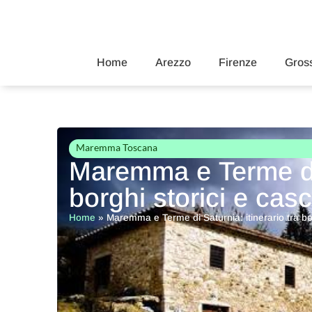
Home
Arezzo
Firenze
Gross
Maremma Toscana
Maremma e Terme di S
borghi storici e casc
Home
»
Maremma e Terme di Saturnia: itinerario tra bor