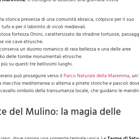
a storica presenza di una comunità ebraica, colpisce per il suo
ufo e per il labirinto di vicoli medievali.
sa fortezza Orsini, caratterizzato da stradine tortuose, passagg
he vie cave etrusche.
conserva un duomo romanico di rara bellezza e una delle aree
tudio delle tombe monumentali etrusche.
più su questi tre bellissimi luoghi.
inerario può proseguire verso il
Parco Naturale della Maremma
, un
la macchia mediterranea si alterna a pinete storiche e pascoli dov
 a cavallo simbolo della transumanza locale, che guidano le mandri
e del Mulino: la magia delle
ciano, dove sgorga una sorgente termale unica. Le
Terme di Satu