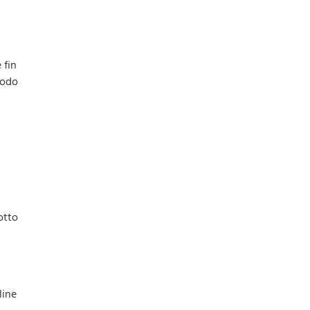
 fin
modo
otto
line