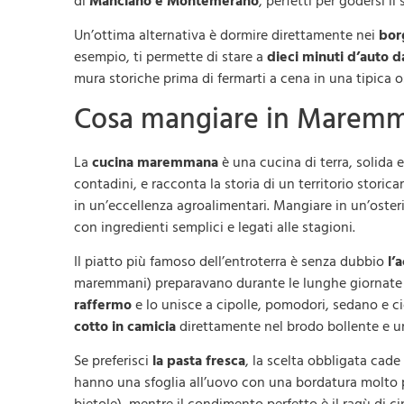
di
Manciano e Montemerano
, perfetti per godersi il
Un’ottima alternativa è dormire direttamente nei
bor
esempio, ti permette di stare a
dieci minuti d’auto d
mura storiche prima di fermarti a cena in una tipica o
Cosa mangiare in Maremma: 
La
cucina maremmana
è una cucina di terra, solida e
contadini, e racconta la storia di un territorio stor
in un’eccellenza agroalimentari. Mangiare in un’osteria
con ingredienti semplici e legati alle stagioni.
Il piatto più famoso dell’entroterra è senza dubbio
l’
maremmani) preparavano durante le lunghe giornate di 
raffermo
e lo unisce a cipolle, pomodori, sedano e c
cotto in camicia
direttamente nel brodo bollente e un
Se preferisci
la pasta fresca
, la scelta obbligata cade
hanno una sfoglia all’uovo con una bordatura molto pro