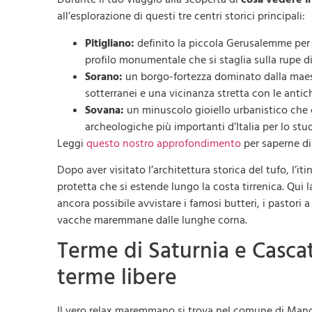
all’esplorazione di questi tre centri storici principali:
Pitigliano:
definito la piccola Gerusalemme per l
profilo monumentale che si staglia sulla rupe di t
Sorano:
un borgo-fortezza dominato dalla maesto
sotterranei e una vicinanza stretta con le antic
Sovana:
un minuscolo gioiello urbanistico che 
archeologiche più importanti d’Italia per lo s
Leggi
questo nostro approfondimento
per saperne di 
Dopo aver visitato l’architettura storica del tufo, l’it
protetta che si estende lungo la costa tirrenica. Qui 
ancora possibile avvistare i famosi butteri, i pastori
vacche maremmane dalle lunghe corna.
Terme di Saturnia e Cascat
terme libere
Il vero relax maremmano si trova nel comune di Man