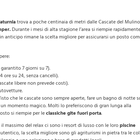
aturnia
trova a poche centinaia di metri dalle Cascate del Mulino
mper.
Durante i mesi di alta stagione l’area si riempie rapidamente
in anticipo rimane la scelta migliore per assicurarsi un posto co
pere:
rantito 7 giorni su 7).
4 ore su 24, senza cancelli).
ascate libere non prevede costi).
autovetture.
a. Visto che le cascate sono sempre aperte, fare un bagno di notte s
 è un momento magico. Molti lo preferiscono di gran lunga alla
posto si riempie per le
classiche gite fuori porta
.
l massimo del relax ci sono i resort di lusso con le loro
piscine
utentico, la scelta migliore sono gli agriturismi in pietra tra le col