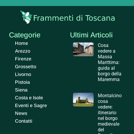
Categorie
Ultimi Articoli
Home
Cosa
vedere a
Arezzo
Massa
Firenze
Marittima:
Grossetto
guida al
borgo della
Livorno
Maremma
Pistoia
Siena
Montalcino
Costa e Isole
cosa
Eventi e Sagre
vedere:
itinerario
News
nel borgo
Contatti
medievale
del