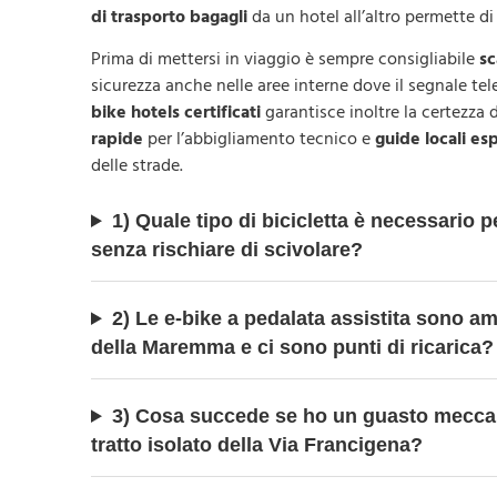
di trasporto bagagli
da un hotel all’altro permette di 
Prima di mettersi in viaggio è sempre consigliabile
sc
sicurezza anche nelle aree interne dove il segnale tele
bike hotels certificati
garantisce inoltre la certezza 
rapide
per l’abbigliamento tecnico e
guide locali es
delle strade.
1) Quale tipo di bicicletta è necessario p
senza rischiare di scivolare?
2) Le e-bike a pedalata assistita sono am
della Maremma e ci sono punti di ricarica?
3) Cosa succede se ho un guasto meccani
tratto isolato della Via Francigena?