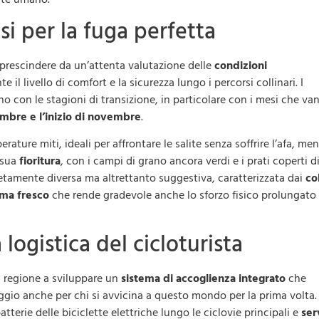
i per la fuga perfetta
rescindere da un’attenta valutazione delle
condizioni
e il livello di comfort e la sicurezza lungo i percorsi collinari. I
o con le stagioni di transizione, in particolare con i mesi che va
mbre e l’inizio di novembre
.
ature miti, ideali per affrontare le salite senza soffrire l’afa, men
 sua
fioritura
, con i campi di grano ancora verdi e i prati coperti d
tamente diversa ma altrettanto suggestiva, caratterizzata dai
co
ima fresco
che rende gradevole anche lo sforzo fisico prolungato
 logistica del cicloturista
a regione a sviluppare un
sistema di accoglienza integrato
che
ggio anche per chi si avvicina a questo mondo per la prima volta.
batterie delle biciclette elettriche lungo le ciclovie principali e
ser