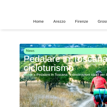
Home
Arezzo
Firenze
Gross
News
Pedalare in Toscana: 
cicloturismo
Home
»
Pedalare in Toscana: 3 destinazioni ideali per i