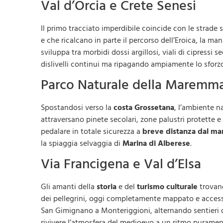
Val d’Orcia e Crete Senesi
Il primo tracciato imperdibile coincide con le strade
e che ricalcano in parte il percorso dell’Eroica, la ma
sviluppa tra morbidi dossi argillosi, viali di cipressi
dislivelli continui ma ripagando ampiamente lo sforz
Parco Naturale della Maremm
Spostandosi verso la
costa Grossetana
, l’ambiente n
attraversano pinete secolari, zone palustri protette e 
pedalare in totale sicurezza a
breve distanza dal ma
la spiaggia selvaggia di
Marina di Alberese
.
Via Francigena e Val d’Elsa
Gli amanti della
storia
e del
turismo culturale
trovano
dei pellegrini, oggi completamente mappato e accessibi
San Gimignano a Monteriggioni, alternando sentieri d
rivivere l’atmosfera del medioevo a un ritmo purame