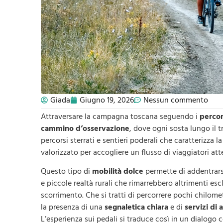
Giada
Giugno 19, 2026
Nessun commento
Attraversare la campagna toscana seguendo i
percors
cammino d’osservazione
, dove ogni sosta lungo il t
percorsi sterrati e sentieri poderali che caratterizza 
valorizzato per accogliere un flusso di viaggiatori atte
Questo tipo di
mobilità dolce
permette di addentrarsi
e piccole realtà rurali che rimarrebbero altrimenti escl
scorrimento. Che si tratti di percorrere pochi chilometr
la presenza di una
segnaletica chiara
e di
servizi di 
L’esperienza sui pedali si traduce così in un dialogo c