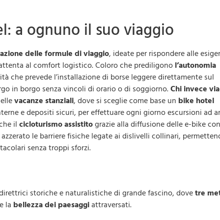
l: a ognuno il suo viaggio
cazione delle formule di viaggio
, ideate per rispondere alle esig
attenta al comfort logistico. Coloro che prediligono
l’autonomia
ità che prevede l’installazione di borse leggere direttamente sul
rgo in borgo senza vincoli di orario o di soggiorno.
Chi invece vi
nelle
vacanze stanziali
, dove si sceglie come base un
bike hotel
nterne e depositi sicuri, per effettuare ogni giorno escursioni ad a
che il
cicloturismo assistito
grazie alla diffusione delle e-bike co
zzerato le barriere fisiche legate ai dislivelli collinari, permette
tacolari senza troppi sforzi.
direttrici storiche e naturalistiche di grande fascino, dove
tre me
e la
bellezza dei paesaggi
attraversati.