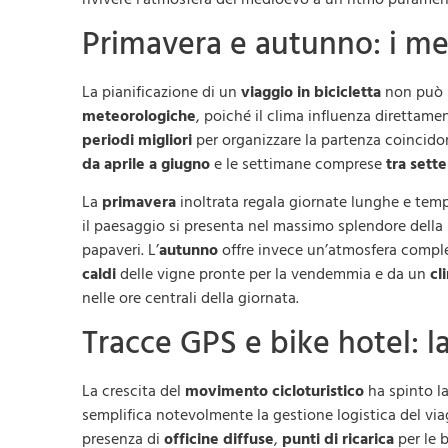
Primavera e autunno: i mes
La pianificazione di un
viaggio in bicicletta
non può p
meteorologiche
, poiché il clima influenza direttament
periodi migliori
per organizzare la partenza coincidon
da aprile a giugno
e le settimane comprese
tra
sette
La
primavera
inoltrata regala giornate lunghe e temper
il paesaggio si presenta nel massimo splendore della
papaveri. L’
autunno
offre invece un’atmosfera comple
caldi
delle vigne pronte per la vendemmia e da un
cl
nelle ore centrali della giornata.
Tracce GPS e bike hotel: la
La crescita del
movimento cicloturistico
ha spinto l
semplifica notevolmente la gestione logistica del via
presenza di
officine diffuse
,
punti di ricarica
per le 