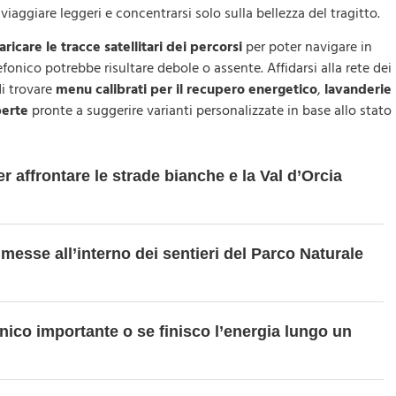
viaggiare leggeri e concentrarsi solo sulla bellezza del tragitto.
aricare le tracce satellitari dei percorsi
per poter navigare in
fonico potrebbe risultare debole o assente. Affidarsi alla rete dei
di trovare
menu calibrati per il recupero energetico
,
lavanderie
perte
pronte a suggerire varianti personalizzate in base allo stato
er affrontare le strade bianche e la Val d’Orcia
messe all’interno dei sentieri del Parco Naturale
co importante o se finisco l’energia lungo un