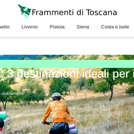
etto
Livorno
Pistoia
Siena
Costa e Isole
3 destinazioni ideali per i
l cicloturismo