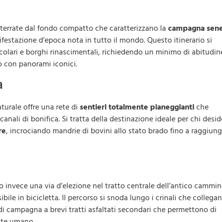
 sterrate dal fondo compatto che caratterizzano la
campagna sen
nifestazione d’epoca nota in tutto il mondo. Questo itinerario si
 secolari e borghi rinascimentali, richiedendo un minimo di abitudin
o con panorami iconici.
a
aturale offre una rete di
sentieri totalmente pianeggianti
che
canali di bonifica. Si tratta della destinazione ideale per chi desid
re
, incrociando mandrie di bovini allo stato brado fino a raggiun
 invece una via d’elezione nel tratto centrale dell’antico cammi
le in bicicletta. Il percorso si snoda lungo i crinali che collega
i campagna a brevi tratti asfaltati secondari che permettono di
nte umano.