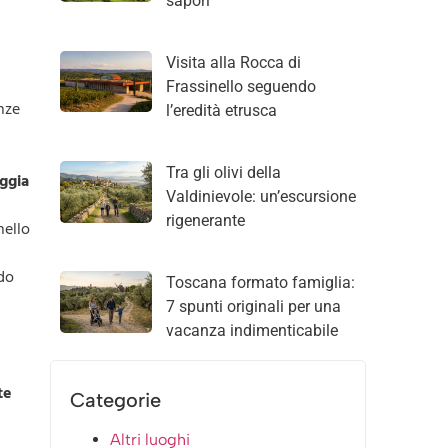
sapori
Visita alla Rocca di
Frassinello seguendo
enze
l’eredità etrusca
Tra gli olivi della
aggia
Valdinievole: un’escursione
rigenerante
nello
n
ndo
Toscana formato famiglia:
7 spunti originali per una
vacanza indimenticabile
te
Categorie
Altri luoghi