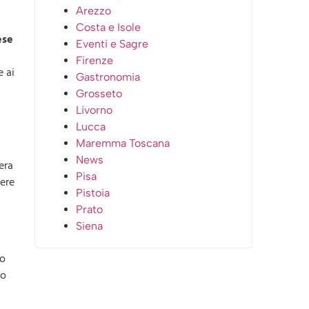
Arezzo
Costa e Isole
ese
Eventi e Sagre
Firenze
e ai
Gastronomia
Grosseto
Livorno
Lucca
Maremma Toscana
News
era
Pisa
gere
Pistoia
Prato
Siena
no
no