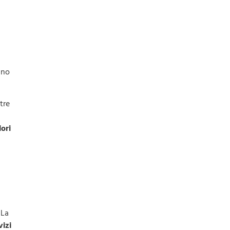
nno
tre
i
lori
 La
vizi