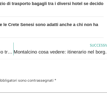
o di trasporto bagagli tra i diversi hotel se decido
 e le Crete Senesi sono adatti anche a chi non ha
SUCCESSI
Maremma e Terme di Saturnia: itinerario tra borghi storici e cascate libere
Montalcino cosa vedere: itin
obbligatori sono contrassegnati
*