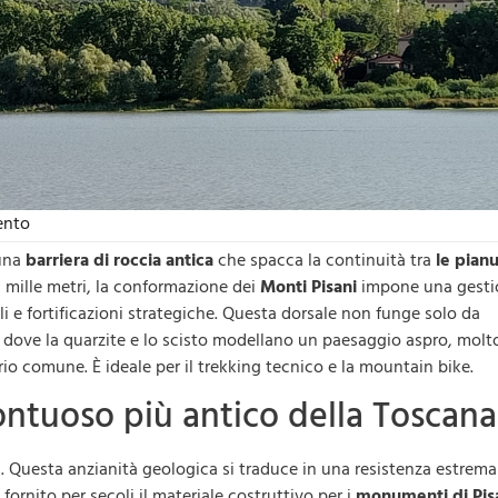
ento
 una
barriera di roccia antica
che spacca la continuità tra
le pian
 mille metri, la conformazione dei
Monti Pisani
impone una gesti
li e fortificazioni strategiche. Questa dorsale non funge solo da
o dove la quarzite e lo scisto modellano un paesaggio aspro, molt
io comune. È ideale per il trekking tecnico e la mountain bike.
ontuoso più antico della Toscana
i. Questa anzianità geologica si traduce in una resistenza estrema
ornito per secoli il materiale costruttivo per i
monumenti di Pis