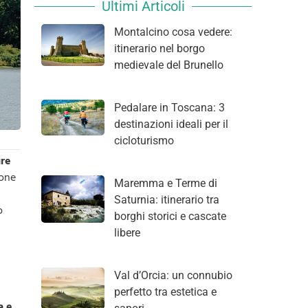
Ultimi Articoli
Montalcino cosa vedere:
itinerario nel borgo
medievale del Brunello
Pedalare in Toscana: 3
destinazioni ideali per il
cicloturismo
ure
one
Maremma e Terme di
Saturnia: itinerario tra
o
borghi storici e cascate
libere
Val d’Orcia: un connubio
perfetto tra estetica e
a e