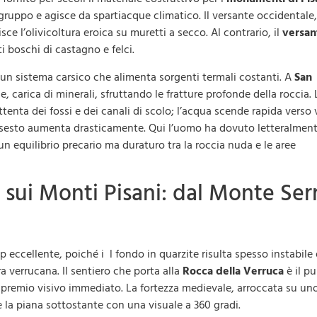
l gruppo e agisce da spartiacque climatico. Il versante occidentale,
ce l’olivicoltura eroica su muretti a secco. Al contrario, il
versan
 boschi di castagno e felci.
i un sistema carsico che alimenta sorgenti termali costanti. A
San
 carica di minerali, sfruttando le fratture profonde della roccia. 
nta dei fossi e dei canali di scolo; l’acqua scende rapida verso 
i dissesto aumenta drasticamente. Qui l’uomo ha dovuto letteralmen
n equilibrio precario ma duraturo tra la roccia nuda e le aree
g sui Monti Pisani: dal Monte Ser
p eccellente, poiché i l fondo in quarzite risulta spesso instabile 
ra verrucana. Il sentiero che porta alla
Rocca della Verruca
è il p
n premio visivo immediato. La fortezza medievale, arroccata su un
 la piana sottostante con una visuale a 360 gradi.