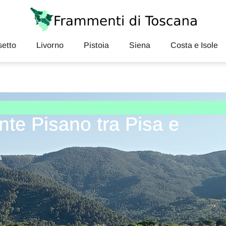
etto
Livorno
Pistoia
Siena
Costa e Isole
te Pisano tra Pisa e
a