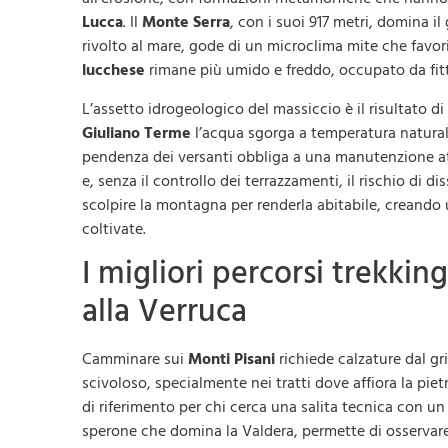
Lucca
. Il
Monte Serra
, con i suoi 917 metri, domina i
rivolto al mare, gode di un microclima mite che favoris
lucchese
rimane più umido e freddo, occupato da fitti
L’assetto idrogeologico del massiccio è il risultato d
Giuliano Terme
l’acqua sgorga a temperatura naturale,
pendenza dei versanti obbliga a una manutenzione atte
e, senza il controllo dei terrazzamenti, il rischio d
scolpire la montagna per renderla abitabile, creando u
coltivate.
I migliori percorsi trekkin
alla Verruca
Camminare sui
Monti Pisani
richiede calzature dal gri
scivoloso, specialmente nei tratti dove affiora la piet
di riferimento per chi cerca una salita tecnica con u
sperone che domina la Valdera, permette di osservare