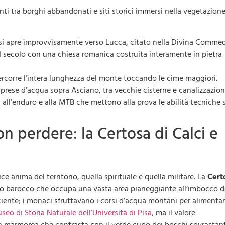
ti tra borghi abbandonati e siti storici immersi nella vegetazione
 si apre improvvisamente verso Lucca, citato nella Divina Commed
 secolo con una chiesa romanica costruita interamente in pietra
percorre l’intera lunghezza del monte toccando le cime maggiori.
 prese d’acqua sopra Asciano, tra vecchie cisterne e canalizzazion
 all’enduro e alla MTB che mettono alla prova le abilità tecniche 
 perdere: la Certosa di Calci e
ice anima del territorio, quella spirituale e quella militare. La
Cert
 barocco che occupa una vasta area pianeggiante all’imbocco d
iciente; i monaci sfruttavano i corsi d’acqua montani per alimenta
seo di Storia Naturale dell’Università di Pisa
, ma il valore