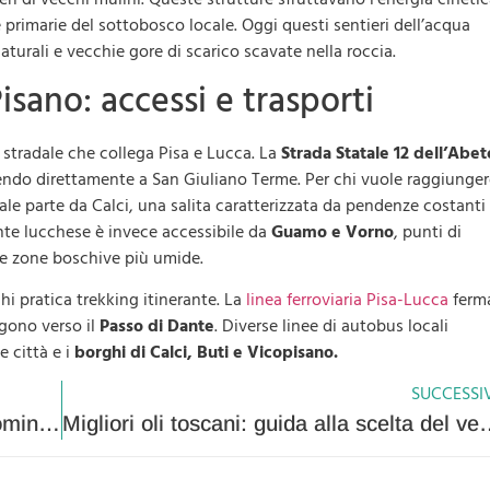
e primarie del sottobosco locale. Oggi questi sentieri dell’acqua
aturali e vecchie gore di scarico scavate nella roccia.
sano: accessi e trasporti
 stradale che collega Pisa e Lucca. La
Strada Statale 12 dell’Abe
endo direttamente a San Giuliano Terme. Per chi vuole raggiunger
ipale parte da Calci, una salita caratterizzata da pendenze costanti
sante lucchese è invece accessibile da
Guamo e Vorno
, punti di
 le zone boschive più umide.
hi pratica trekking itinerante. La
linea ferroviaria Pisa-Lucca
ferm
lgono verso il
Passo di Dante
. Diverse linee di autobus locali
e città e i
borghi di Calci, Buti e Vicopisano.
SUCCESSI
Vini autoctoni toscani poco noti: 4 denominazioni fuori dai radar
Migliori oli toscani: guida al