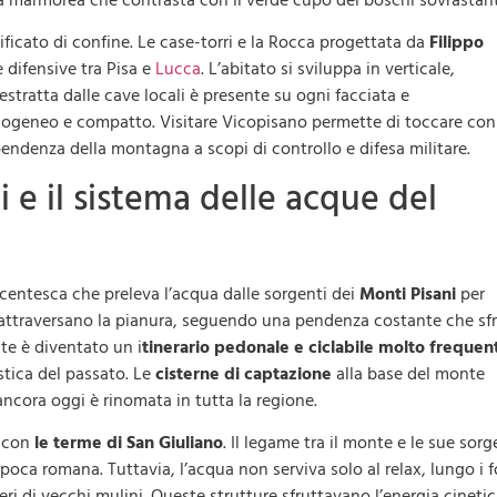
ata marmorea che contrasta con il verde cupo dei boschi sovrastant
ficato di confine. Le case-torri e la Rocca progettata da
Filippo
 difensive tra Pisa e
Lucca
. L’abitato si sviluppa in verticale,
estratta dalle cave locali è presente su ogni facciata e
ogeneo e compatto. Visitare Vicopisano permette di toccare con
ndenza della montagna a scopi di controllo e difesa militare.
 e il sistema delle acque del
centesca che preleva l’acqua dalle sorgenti dei
Monti Pisani
per
attraversano la pianura, seguendo una pendenza costante che sf
ate è diventato un i
tinerario pedonale e ciclabile molto frequen
stica del passato. Le
cisterne di captazione
alla base del monte
ncora oggi è rinomata in tutta la regione.
o con
le terme di San Giuliano
. Il legame tra il monte e le sue sorg
oca romana. Tuttavia, l’acqua non serviva solo al relax, lungo i f
i di vecchi mulini. Queste strutture sfruttavano l’energia cineti