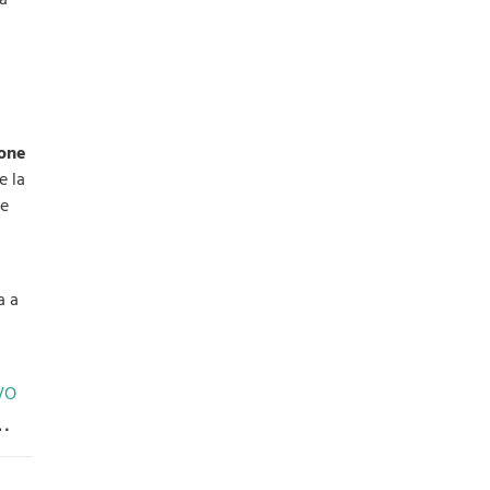
tone
e la
 e
a a
VO
la scelta del vero oro verde