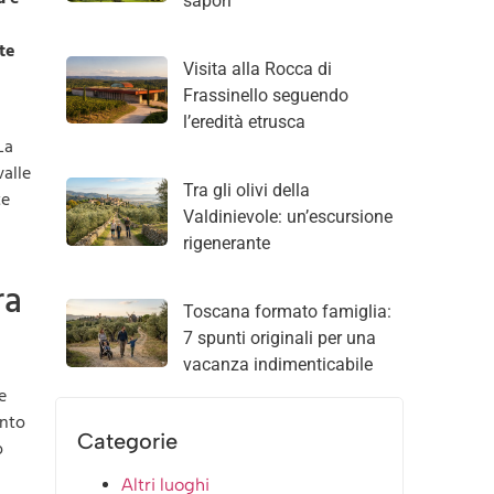
sapori
te
Visita alla Rocca di
Frassinello seguendo
l’eredità etrusca
La
valle
Tra gli olivi della
te
Valdinievole: un’escursione
rigenerante
ra
Toscana formato famiglia:
7 spunti originali per una
vacanza indimenticabile
e
unto
Categorie
o
Altri luoghi