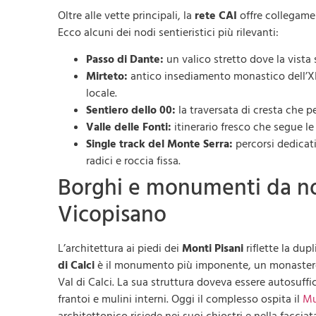
Oltre alle vette principali, la
rete CAI
offre collegamen
Ecco alcuni dei nodi sentieristici più rilevanti:
Passo di Dante:
un valico stretto dove la vista
Mirteto:
antico insediamento monastico dell’XI
locale.
Sentiero dello 00:
la traversata di cresta che 
Valle delle Fonti:
itinerario fresco che segue le
Single track del Monte Serra:
percorsi dedicati
radici e roccia fissa.
Borghi e monumenti da non
Vicopisano
L’architettura ai piedi dei
Monti Pisani
riflette la dupl
di Calci
è il monumento più imponente, un monastero
Val di Calci. La sua struttura doveva essere autosuff
frantoi e mulini interni. Oggi il complesso ospita il
Mu