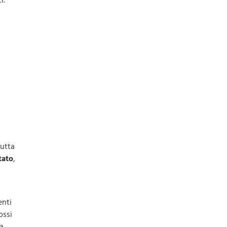
i.
rutta
tato
,
enti
ossi
ca