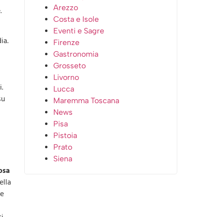
Arezzo
.
Costa e Isole
Eventi e Sagre
ia.
Firenze
Gastronomia
Grosseto
Livorno
i.
Lucca
su
Maremma Toscana
News
Pisa
Pistoia
Prato
Siena
osa
ella
re