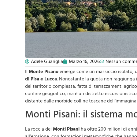
Adele Guariglia
Marzo 16, 2026
Nessun comm
Il
Monte Pisano
emerge come un massiccio isolato,
di Pisa e Lucca
. Nonostante la quota non raggiunga i
del territorio complessa, fatta di terrazzamenti agrico
confine geografico, ma è un distretto escursionistic
distante dalle morbide colline toscane dell’immaginar
Monti Pisani: il sistema m
La roccia dei
Monti Pisani
ha oltre 200 milioni di ann
all’erosione, con formazioni metamorfiche che hanno f