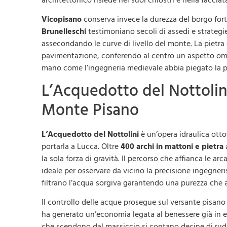
architettonico risiede nei suoi chiostri e nella facci
Vicopisano
conserva invece la durezza del borgo forti
Brunelleschi
testimoniano secoli di assedi e strategie
assecondando le curve di livello del monte. La pietra 
pavimentazione, conferendo al centro un aspetto om
mano come l’ingegneria medievale abbia piegato la pe
L’Acquedotto del Nottolini
Monte Pisano
L’Acquedotto del Nottolini
è un’opera idraulica otto
portarla a Lucca. Oltre
400 archi in mattoni e pietra
la sola forza di gravità. Il percorso che affianca le arc
ideale per osservare da vicino la precisione ingegneri
filtrano l’acqua sorgiva garantendo una purezza che a
Il controllo delle acque prosegue sul versante pisan
ha generato un’economia legata al benessere già in ep
che scendono dal massiccio si contano decine di ruder