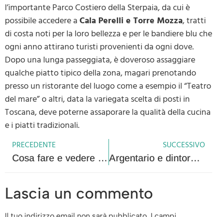
l’importante Parco Costiero della Sterpaia, da cui è
possibile accedere a
Cala Perelli e Torre Mozza
, tratti
di costa noti per la loro bellezza e per le bandiere blu che
ogni anno attirano turisti provenienti da ogni dove.
Dopo una lunga passeggiata, è doveroso assaggiare
qualche piatto tipico della zona, magari prenotando
presso un ristorante del luogo come a esempio il “Teatro
del mare” o altri, data la variegata scelta di posti in
Toscana, deve poterne assaporare la qualità della cucina
e i piatti tradizionali.
PRECEDENTE
SUCCESSIVO
Cosa fare e vedere a Magliano in Toscana
Argentario e dintorni: itinerario in 10 tappe
Lascia un commento
Il tuo indirizzo email non sarà pubblicato.
I campi