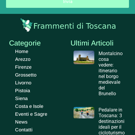
Invia
Categorie
Ultimi Articoli
Home
Montalcino
cosa
Arezzo
vedere:
Firenze
itinerario
Grossetto
nel borgo
medievale
Livorno
del
Pistoia
Brunello
Siena
Costa e Isole
Pedalare in
Eventi e Sagre
Toscana: 3
destinazioni
News
ideali per il
Contatti
cicloturismo