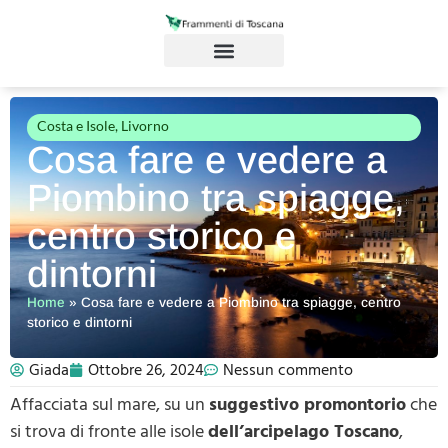
Costa e Isole
,
Livorno
Cosa fare e vedere a
Piombino tra spiagge,
centro storico e
dintorni
Home
»
Cosa fare e vedere a Piombino tra spiagge, centro
storico e dintorni
Giada
Ottobre 26, 2024
Nessun commento
Affacciata sul mare, su un
suggestivo promontorio
che
si trova di fronte alle isole
dell’arcipelago Toscano
,