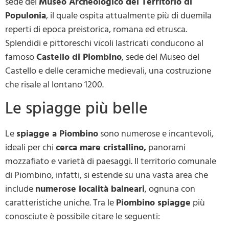
sede del
Museo Archeologico del Territorio di
Populonia
, il quale ospita attualmente più di duemila
reperti di epoca preistorica, romana ed etrusca.
Splendidi e pittoreschi vicoli lastricati conducono al
famoso
Castello di Piombino
, sede del Museo del
Castello e delle ceramiche medievali, una costruzione
che risale al lontano 1200.
Le spiagge più belle
Le
spiagge a Piombino
sono numerose e incantevoli,
ideali per chi
cerca mare cristallino,
panorami
mozzafiato e varietà di paesaggi. Il territorio comunale
di Piombino, infatti, si estende su una vasta area che
include
numerose località balneari
, ognuna con
caratteristiche uniche. Tra le
P
iombino spiagge
più
conosciute è possibile citare le seguenti: