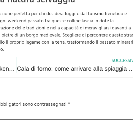
one perfetta per chi desidera fuggire dal turismo frenetico e
ni weekend passato tra queste colline lascia in dote la
azione delle tradizioni e nella capacità di meravigliarsi davanti a
pietre di un borgo medievale. Scegliere di percorrere queste stra
o il proprio legame con la terra, trasformando il passato minerari
ro.
SUCCESSI
Agriturismi bio e permacultura: un weekend tra orti, animali e cucina a km 0
Cala di forno: come arrivare alla spiaggia nel Parc
obbligatori sono contrassegnati
*