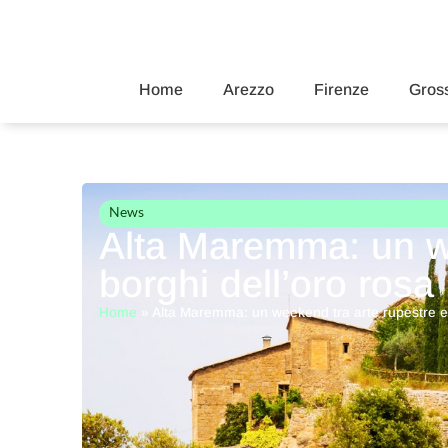
Home
Arezzo
Firenze
Gross
News
Alta Maremma: un we
borghi dell’oro rosa
Home
»
Alta Maremma: un weekend tra arte rupestre e 