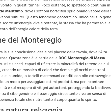
vorato in questi tunnel. Poco distante, lo spettacolo continua in
do Marittimo
, dove i soffioni boraciferi sprigionano vapore dalla 
 vapori sulfurei. Questo fenomeno geotermico, unico nel suo gene
a scorre un’energia viva e potente, la stessa che ha permesso alla
to dell’energia calore della terra.
line del Monteregio
 la sua conclusione ideale nel piacere della tavola, dove l’Alta
osa. Questa zona è la patria della
DOC Monteregio di Massa
ti e sinceri, capaci di riflettere la mineralità del terreno da cui
i, creando un mosaico di colori che riempie gli occhi mentre si
iale in umido, o tortelli maremmani conditi con olio extravergine
lo un modo per assaggiare ottimi prodotti, ma per incontrare
lità e sul recupero di vitigni autoctoni, proteggendo la biodivers
 tra il cibo genuino e il paesaggio circostante crea un senso di
ienza totale che nutre tanto il corpo quanto lo spirito.
a natura selvaggia