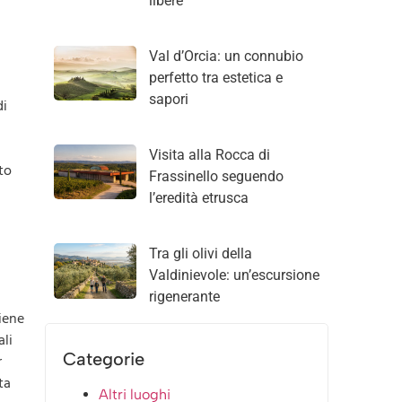
libere
Val d’Orcia: un connubio
perfetto tra estetica e
sapori
di
Visita alla Rocca di
to
Frassinello seguendo
l’eredità etrusca
Tra gli olivi della
Valdinievole: un’escursione
rigenerante
viene
ali
Categorie
r
ta
Altri luoghi