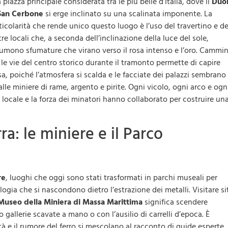
 piazza principale considerata tra le più belle d’Italia, dove il
Duo
San Cerbone
si erge inclinato su una scalinata imponente. La
ticolarità che rende unico questo luogo è l’uso del travertino e de
tre locali che, a seconda dell’inclinazione della luce del sole,
umono sfumature che virano verso il rosa intenso e l’oro. Cammi
 le vie del centro storico durante il tramonto permette di capire
osa, poiché l’atmosfera si scalda e le facciate dei palazzi sembrano
lle miniere di rame, argento e pirite. Ogni vicolo, ogni arco e ogn
à locale e la forza dei minatori hanno collaborato per costruire un
ra: le miniere e il Parco
re
, luoghi che oggi sono stati trasformati in parchi museali per
ogia che si nascondono dietro l’estrazione dei metalli. Visitare si
Museo della Miniera di Massa Marittima
significa scendere
gallerie scavate a mano o con l’ausilio di carrelli d’epoca. È
à e il rumore del ferro si mescolano al racconto di guide esperte,