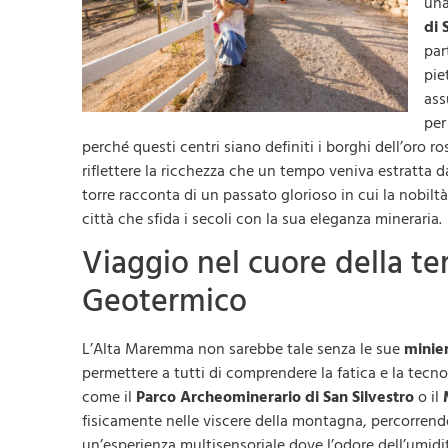
una
di 
par
pie
ass
per
perché questi centri siano definiti i borghi dell’oro r
riflettere la ricchezza che un tempo veniva estratta da
torre racconta di un passato glorioso in cui la nobilt
città che sfida i secoli con la sua eleganza mineraria.
Viaggio nel cuore della ter
Geotermico
L’Alta Maremma non sarebbe tale senza le sue
minie
permettere a tutti di comprendere la fatica e la tecnol
come il
Parco Archeominerario di San Silvestro
o il
fisicamente nelle viscere della montagna, percorrendo 
un’esperienza multisensoriale dove l’odore dell’umidit