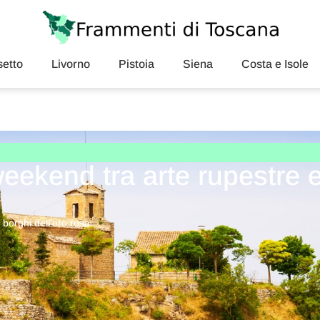
etto
Livorno
Pistoia
Siena
Costa e Isole
ekend tra arte rupestre 
borghi dell’oro rosa