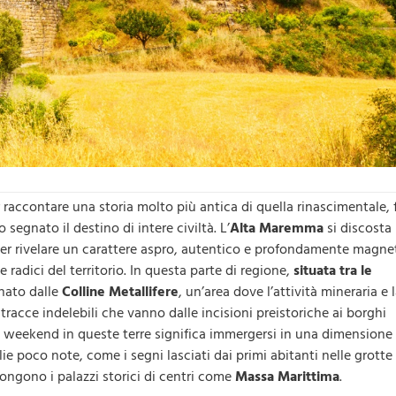
 raccontare una storia molto più antica di quella rinascimentale, 
segnato il destino di intere civiltà. L’
Alta
Maremma
si discosta
 per rivelare un carattere aspro, autentico e profondamente magne
radici del territorio. In questa parte di regione,
situata tra le
nato dalle
Colline Metallifere
, un’area dove l’attività mineraria e 
tracce indelebili che vanno dalle incisioni preistoriche ai borghi
un weekend in queste terre significa immergersi in una dimensione
ie poco note, come i segni lasciati dai primi abitanti nelle grotte
pongono i palazzi storici di centri come
Massa
Marittima
.