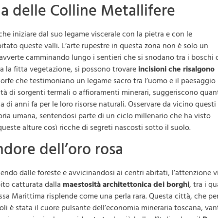
ia delle Colline Metallifere
he iniziare dal suo legame viscerale con la pietra e con le
tato queste valli. L’arte rupestre in questa zona non è solo un
avverte camminando lungo i sentieri che si snodano tra i boschi 
a la fitta vegetazione, si possono trovare
incisioni che risalgono
morfe che testimoniano un legame sacro tra l’uomo e il paesaggio
ità di sorgenti termali o affioramenti minerari, suggeriscono quan
 di anni fa per le loro risorse naturali. Osservare da vicino questi
toria umana, sentendosi parte di un ciclo millenario che ha visto
ueste alture così ricche di segreti nascosti sotto il suolo.
dore dell’oro rosa
endo dalle foreste e avvicinandosi ai centri abitati, l’attenzione 
ito catturata dalla
maestosità architettonica dei borghi
, tra i qu
sa Marittima risplende come una perla rara. Questa città, che pe
oli è stata il cuore pulsante dell’economia mineraria toscana, van