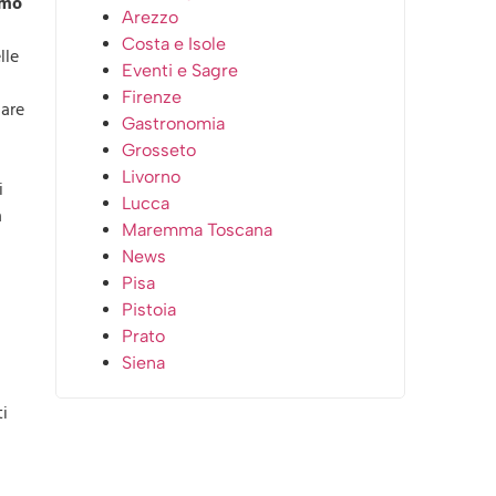
mo
Arezzo
Costa e Isole
lle
Eventi e Sagre
Firenze
nare
Gastronomia
Grosseto
Livorno
i
Lucca
a
Maremma Toscana
News
Pisa
Pistoia
Prato
Siena
ti