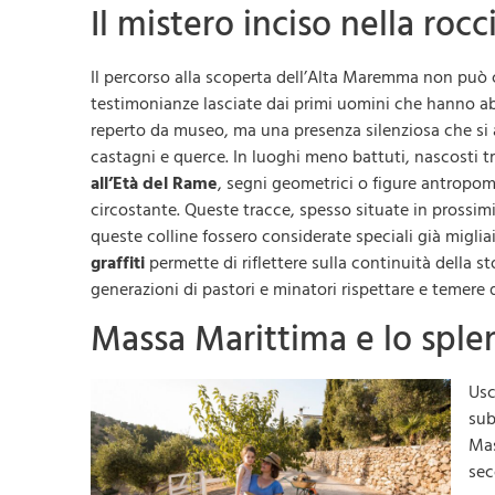
Il mistero inciso nella rocc
Il percorso alla scoperta dell’Alta Maremma non può c
testimonianze lasciate dai primi uomini che hanno abi
reperto da museo, ma una presenza silenziosa che si 
castagni e querce. In luoghi meno battuti, nascosti tr
all’Età del Rame
, segni geometrici o figure antropo
circostante. Queste tracce, spesso situate in prossim
queste colline fossero considerate speciali già migliaia
graffiti
permette di riflettere sulla continuità della s
generazioni di pastori e minatori rispettare e temere q
Massa Marittima e lo splen
Usc
sub
Mas
sec