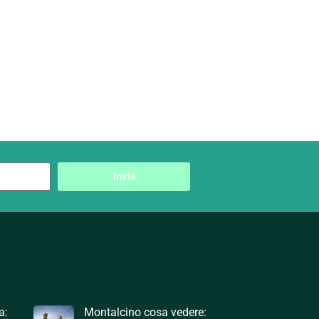
Invia
a:
Montalcino cosa vedere: