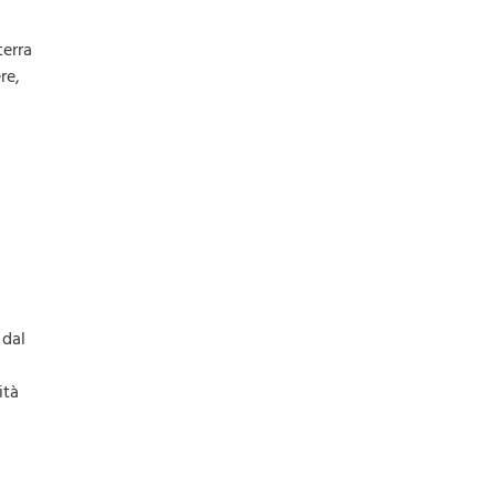
terra
re,
 dal
ità