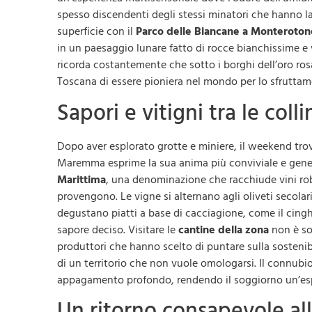
spesso discendenti degli stessi minatori che hanno la
superficie con il
Parco delle Biancane a Monteroton
in un paesaggio lunare fatto di rocce bianchissime e
ricorda costantemente che sotto i borghi dell’oro ros
Toscana di essere pioniera nel mondo per lo sfruttamen
Sapori e vitigni tra le col
Dopo aver esplorato grotte e miniere, il weekend trova
Maremma esprime la sua anima più conviviale e gener
Marittima
, una denominazione che racchiude vini robus
provengono. Le vigne si alternano agli oliveti secolar
degustano piatti a base di cacciagione, come il cingh
sapore deciso. Visitare le
cantine della zona
non è so
produttori che hanno scelto di puntare sulla sostenibi
di un territorio che non vuole omologarsi. Il connubio
appagamento profondo, rendendo il soggiorno un’esper
Un ritorno consapevole all