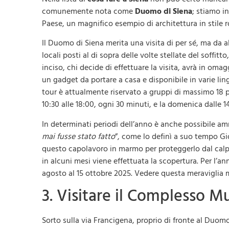
comunemente nota come
Duomo di Siena
; stiamo in
Paese, un magnifico esempio di architettura in stile 
Il Duomo di Siena merita una visita di per sé, ma da al
locali posti al di sopra delle volte stellate del soffi
inciso, chi decide di effettuare la visita, avrà in oma
un gadget da portare a casa e disponibile in varie ling
tour è attualmente riservato a gruppi di massimo 18 p
10:30 alle 18:00, ogni 30 minuti, e la domenica dalle 1
In determinati periodi dell’anno è anche possibile am
mai fusse stato fatto
”, come lo definì a suo tempo Gi
questo capolavoro in marmo per proteggerlo dal calpes
in alcuni mesi viene effettuata la scopertura. Per l’ann
agosto al 15 ottobre 2025. Vedere questa meraviglia 
3. Visitare il Complesso M
Sorto sulla via Francigena, proprio di fronte al Duom