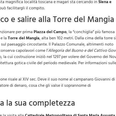
uesta magnifica località toscana e magari sta cercando in
Siena e
può facilitargli il compito.
ico e salire alla Torre del Mangia
nzionare per prima
Piazza del Campo
, la “conchiglia” più famosa 
e la
Torre del Mangia
, alta ben 102 metri. Dalla cima della torre s
 sul paesaggio circostante. Il Palazzo Comunale, altrimenti noto
 conserva capolavori come l’
Allegoria del Buono e del Cattivo Gov
 la cui costruzione iniziò nel 1297 per volere del Governo dei Nov
itettura gotica civile del periodo medievale. Per informazioni sull
zione risale al XIV sec. Deve il suo nome al campanaro Giovanni di
atore di denaro, cosa che gli valse il soprannome di
tta la sua completezza
la visita alla
Cattedrale Metropolitana di Santa Maria Assunta