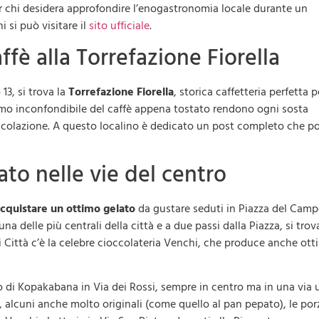
 chi desidera approfondire l’enogastronomia locale durante un
ni si può visitare il
sito ufficiale
.
fè alla Torrefazione Fiorella
13, si trova la
Torrefazione Fiorella
, storica caffetteria perfetta p
fumo inconfondibile del caffè appena tostato rendono ogni sosta
colazione. A questo localino è dedicato un post completo che p
to nelle vie del centro
acquistare un ottimo gelato
da gustare seduti in Piazza del Camp
una delle più centrali della città e a due passi dalla Piazza, si trov
 Città c’è la celebre cioccolateria Venchi, che produce anche ot
o di Kopakabana in Via dei Rossi, sempre in centro ma in una via 
i, alcuni anche molto originali (come quello al pan pepato), le por