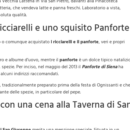
 Vecchia Latteria in Via San Pietro, davanti alla Pinacoteca
tteria, che vendeva latte e panna freschi. Laboratorio a vista,
oluta qualità.
cciarelli e uno squisito Panforte
to o comunque acquistato
i
ricciarelli e il panforte
, veri e propri
ro e albume d’uovo, mentre il
panforte
è un dolce tipico natalizi
 spezie. Per inciso, nel maggio del 2013 il
Panforte di Siena
ha
alcuni indirizzi raccomandati.
, tradizionalmente preparato prima della festa di Ognissanti e ch
nte delle spezie, in particolare del pepe.
 con una cena alla Taverna di Sa
i San Giuseppe
merita una menzione speciale. Situata in un