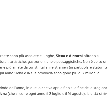
iornate sono più assolate e lunghe,
Siena e dintorni
offrono ai
lturali, artistiche, gastronomiche e paesaggistiche. Non è certo u
 più amate da turisti italiani e stranieri (in particolare statunit
ogni anno Siena e la sua provincia accolgono più di 2 milioni di
iodo dell’anno, in quello che va aprile fino alla fine della stagion
Siena
(che si corre ogni anno il 2 luglio e il 16 agosto), la città si ri