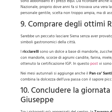
sono abbondanti e i prezzi equi. Da ricordare anche la
Nazionale, proprio dove anni fa si trovava una vera la
personale gentile, scelta non troppo ampia, ma di ass
9. Comprare degli ottimi Ri
Sarebbe un peccato lasciare Siena senza aver prova
simboli gastronomici della città.
I
ricciarelli
sono un dolce a base di mandorle, zucche
con mandorle, scorze di agrumi candite, farina, miele,
ottenuto la certificazione IGP. In questo
post
vi sono 
Nei mesi autunnali si aggiunge anche il
Pan co’ Santi
combina la dolcezza dell’uva passa con il sapore picca
10. Concludere la giornata
Giuseppe
Tra i ristoranti più apprezzati del centro, la
Taverna d