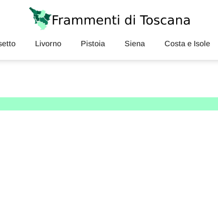
etto
Livorno
Pistoia
Siena
Costa e Isole
iena in primavera ed estat
e