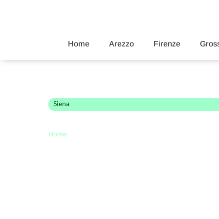
Home
Arezzo
Firenze
Gross
Siena
10 cose da fare a S
Home
»
10 cose da fare a Siena in primavera ed estat