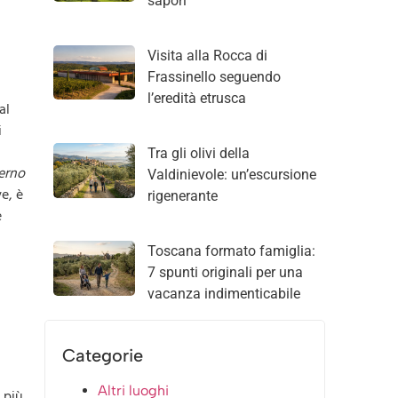
sapori
Visita alla Rocca di
Frassinello seguendo
l’eredità etrusca
al
i
Tra gli olivi della
erno
Valdinievole: un’escursione
e, è
rigenerante
e
Toscana formato famiglia:
7 spunti originali per una
vacanza indimenticabile
Categorie
Altri luoghi
, più