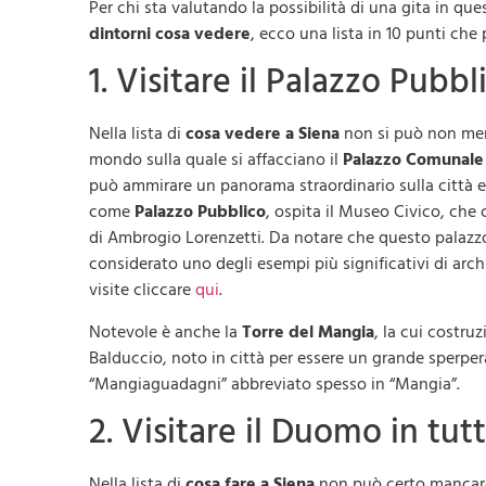
Per chi sta valutando la possibilità di una gita in q
dintorni cosa vedere
, ecco una lista in 10 punti che 
1. Visitare il Palazzo Pubbl
Nella lista di
cosa vedere a Siena
non si può non me
mondo sulla quale si affacciano il
Palazzo Comunale
può ammirare un panorama straordinario sulla città e
come
Palazzo Pubblico
, ospita il Museo Civico, che
di Ambrogio Lorenzetti. Da notare che questo palazzo,
considerato uno degli esempi più significativi di arch
visite cliccare
qui
.
Notevole è anche la
Torre del Mangia
, la cui costru
Balduccio, noto in città per essere un grande sperper
“Mangiaguadagni” abbreviato spesso in “Mangia”.
2. Visitare il Duomo in tu
Nella lista di
cosa fare a Siena
non può certo mancare 