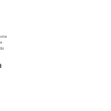
 una
ne
odo
a