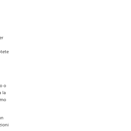
er
otete
o o
a la
timo
un
zioni