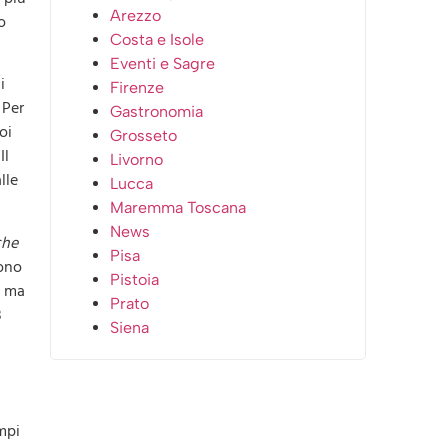
Arezzo
o
Costa e Isole
Eventi e Sagre
i
Firenze
 Per
Gastronomia
oi
Grosseto
Il
Livorno
lle
Lucca
Maremma Toscana
News
che
Pisa
rono
Pistoia
, ma
Prato
8
Siena
mpi