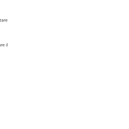
zare
re il
a