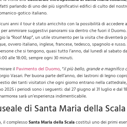
fatti parlando di uno dei più significativi edifici di culto del nostr
romanico-gotico italiano.
cuni anni il tour è stato arricchito con la possibilità di accedere a
tto, per ammirare suggestivi panorami sia dentro che fuori il Duomo.
ggio la “Roof Map”, un utile strumento per la visita che diventerà p
ue, ovvero italiano, inglese, francese, tedesco, spagnolo e russo. 
ersone che si tengono, quasi tutto l’anno, dal lunedì al sabato da
4:00 alle 18:00, sempre ogni 30 minuti.
mirare il
Pavimento del Duomo
, “
il più bello, grande e magnifico 
orgio Vasari. Per buona parte dell’anno, dei lastroni di legno cop
tio dei tanti visitatori che ogni giorno entrano nella cattedrale
o 2025 i periodi sono i seguenti: dal 27 giugno al 31 luglio e dal 1
marmorea sarà un’esperienza indimenticabile.
useale di Santa Maria della Scala
o, il complesso
Santa Maria della Scala
costituì uno dei primi ese