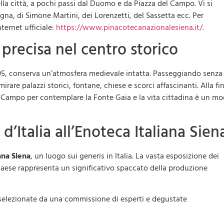
lla città, a pochi passi dal Duomo e da Piazza del Campo. Vi si
a, di Simone Martini, dei Lorenzetti, del Sassetta ecc. Per
nternet ufficiale:
https://www.pinacotecanazionalesiena.it/
.
precisa nel centro storico
95, conserva un’atmosfera medievale intatta. Passeggiando senza
irare palazzi storici, fontane, chiese e scorci affascinanti. Alla fi
l Campo per contemplare la Fonte Gaia e la vita cittadina è un m
i d’Italia all’Enoteca Italiana Sien
ana Siena
, un luogo sui generis in Italia. La vasta esposizione dei
Paese rappresenta un significativo spaccato della produzione
e selezionate da una commissione di esperti e degustate